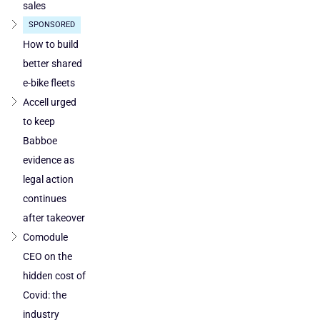
sales
SPONSORED
How to build
better shared
e-bike fleets
Accell urged
to keep
Babboe
evidence as
legal action
continues
after takeover
Comodule
CEO on the
hidden cost of
Covid: the
industry