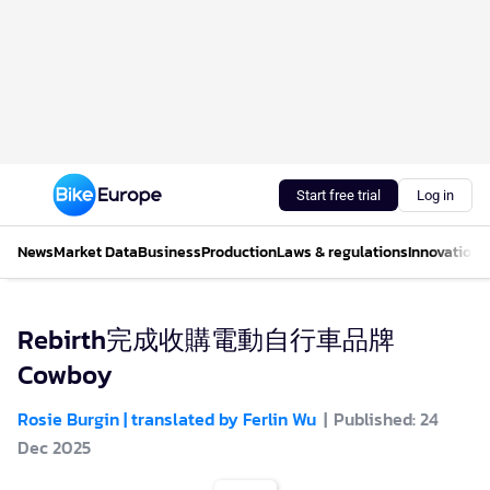
Start free trial
Log in
News
Market Data
Business
Production
Laws & regulations
Innovations
Rebirth完成收購電動自行車品牌
Cowboy
Rosie Burgin | translated by Ferlin Wu
Published: 24
Dec 2025