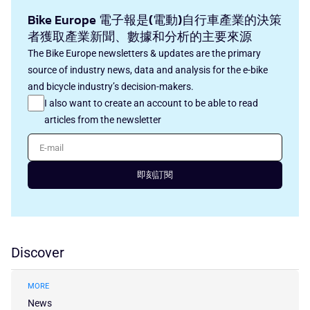
Bike Europe 電子報是(電動)自行車產業的決策
者獲取產業新聞、數據和分析的主要來源
The Bike Europe newsletters & updates are the primary
source of industry news, data and analysis for the e-bike
and bicycle industry’s decision-makers.
I also want to create an account to be able to read
articles from the newsletter
E-mail
即刻訂閱
Discover
MORE
News