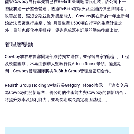
儘管Cowboy自行車先前已在ReBirth法國廠進行組裝，該公司下一
階段將進一步整合營運，透過ReBirth在歐洲及亞洲的供應商網絡，
改善品管、縮短交期並提升擴產能力。Cowboy將在新的一年重新開
始於法國廠進行生產，除1月份生產1,500輛自行車的生產計畫之
外，目前也優化生產排程，優先完成既有訂單並準備後續出貨。
管理層變動
Cowboy將在布魯塞爾總部維持獨立運作，並保留自家的設計、工程
及軟體團隊，不再由創辦人暨執行長Adrien Roose帶領。過渡期
間，Cowboy管理團隊將與ReBirth Group管理層密切合作。
ReBirth Group Holding SA執行長Grégory Trébaol表示：「這次交易
為Cowboy翻開新篇章。將公司的生產能力與Cowboy的創新結合，
將提升效率及獲利能力，並為長期成長奠定穩固基礎。」