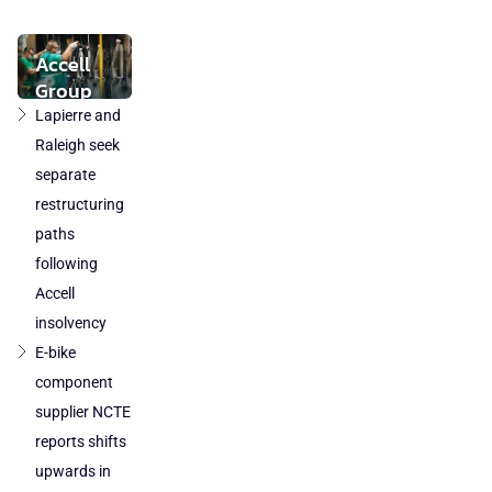
market
stabilises
while local
Accell
component
Group
production
takeover
Lapierre and
loses
by
Raleigh seek
ground
DuTech
separate
also
restructuring
cleared
paths
in
following
Poland
Accell
and
Austria
insolvency
E-bike
component
supplier NCTE
reports shifts
upwards in