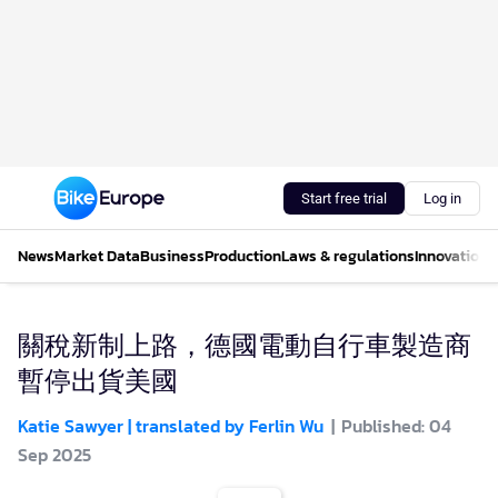
Start free trial
Log in
News
Market Data
Business
Production
Laws & regulations
Innovations
關稅新制上路，德國電動自行車製造商
暫停出貨美國
Katie Sawyer | translated by Ferlin Wu
Published: 04
Sep 2025