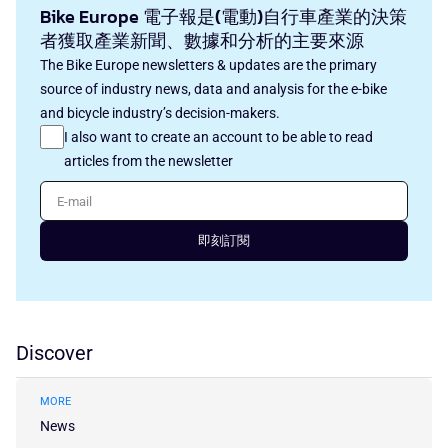
Bike Europe 電子報是(電動)自行車產業的決策
者獲取產業新聞、數據和分析的主要來源
The Bike Europe newsletters & updates are the primary
source of industry news, data and analysis for the e-bike
and bicycle industry’s decision-makers.
I also want to create an account to be able to read
articles from the newsletter
E-mail
即刻訂閱
Discover
MORE
News