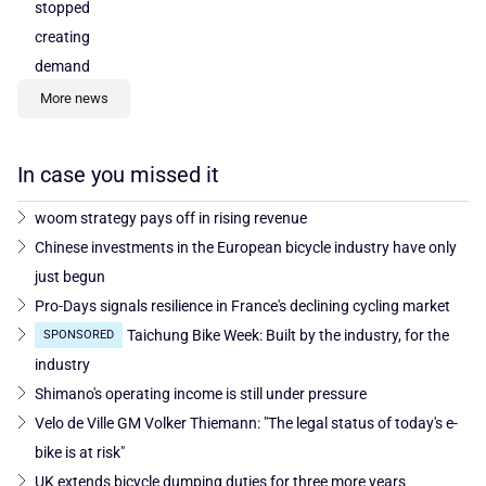
stopped
creating
demand
More news
In case you missed it
woom strategy pays off in rising revenue
Chinese investments in the European bicycle industry have only
just begun
Pro-Days signals resilience in France's declining cycling market
Taichung Bike Week: Built by the industry, for the
SPONSORED
industry
Shimano's operating income is still under pressure
Velo de Ville GM Volker Thiemann: "The legal status of today's e-
bike is at risk"
UK extends bicycle dumping duties for three more years