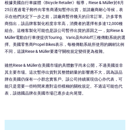
根據美國自行車媒體《Bicycle Retailer》報導，Riese & Müller於8月
25日透過電子郵件向零售商通知暫停出貨，並請廠商耐心等候，表
示在他們決定下一步之前，請廠商暫停幾天的日常訂單。許多零售
商指出，該品牌客製化程度非常高，消費者的選擇有多達12,000種
組合。這種客製化可能也是該公司暫停出貨的原因之一，如Riese &
Müller電動自行車便提供Touring、Vario及Rohloff三種傳動系統的選
擇。美國零售商Propel Bikes表示，每種傳動系統所使用的鋼材比例
不同，這讓Riese & Müller要遵守關稅規定變得更為複雜。
雖然Riese & Müller在美國市場的具體數字尚未公開，不過美國並非
其主要市場。這次暫停出貨對其整體銷量的影響應不大，因為該品
牌在美國仍保有一小群忠實客戶。該公司持續展現信心亦代表，可
能只是需要一些時間來應對這些模糊的關稅規定。不過這可能也代
表，該德國品牌在美國市場已逐步走向尾聲。