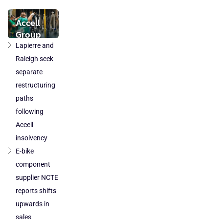
stabilises
while local
Accell
component
Group
production
takeover
Lapierre and
loses
by
Raleigh seek
ground
DuTech
separate
also
restructuring
cleared
paths
in
following
Poland
Accell
and
Austria
insolvency
E-bike
component
supplier NCTE
reports shifts
upwards in
sales