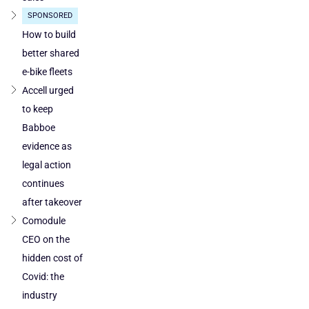
SPONSORED
How to build
better shared
e-bike fleets
Accell urged
to keep
Babboe
evidence as
legal action
continues
after takeover
Comodule
CEO on the
hidden cost of
Covid: the
industry