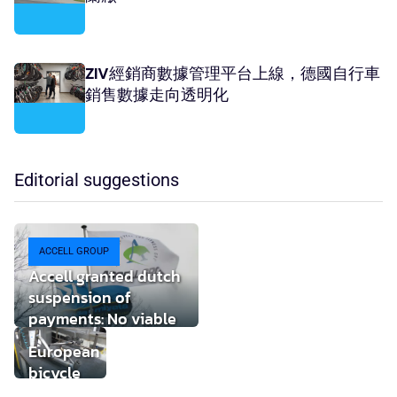
ZIV經銷商數據管理平台上線，德國自行車
銷售數據走向透明化
Editorial suggestions
ACCELL GROUP
Accell granted dutch
suspension of
payments: No viable
buyer found
European
bicycle
market