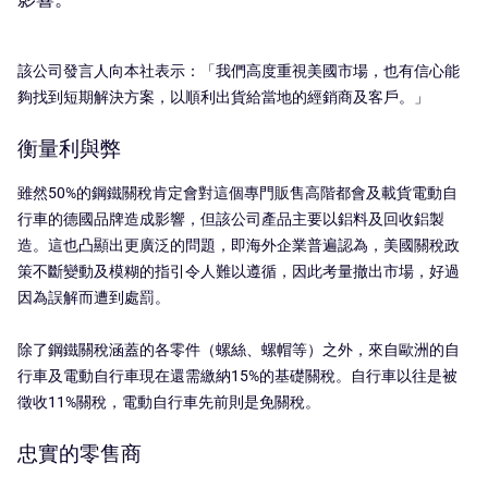
該公司發言人向本社表示：「我們高度重視美國市場，也有信心能
夠找到短期解決方案，以順利出貨給當地的經銷商及客戶。」
衡量利與弊
雖然50%的鋼鐵關稅肯定會對這個專門販售高階都會及載貨電動自
行車的德國品牌造成影響，但該公司產品主要以鋁料及回收鋁製
造。這也凸顯出更廣泛的問題，即海外企業普遍認為，美國關稅政
策不斷變動及模糊的指引令人難以遵循，因此考量撤出市場，好過
因為誤解而遭到處罰。
除了鋼鐵關稅涵蓋的各零件（螺絲、螺帽等）之外，來自歐洲的自
行車及電動自行車現在還需繳納15%的基礎關稅。自行車以往是被
徵收11%關稅，電動自行車先前則是免關稅。
忠實的零售商