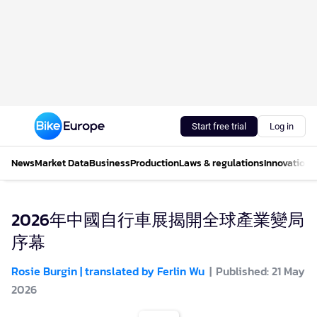
Start free trial
Log in
News
Market Data
Business
Production
Laws & regulations
Innovations
2026年中國自行車展揭開全球產業變局
序幕
Rosie Burgin | translated by Ferlin Wu
Published: 21 May
2026