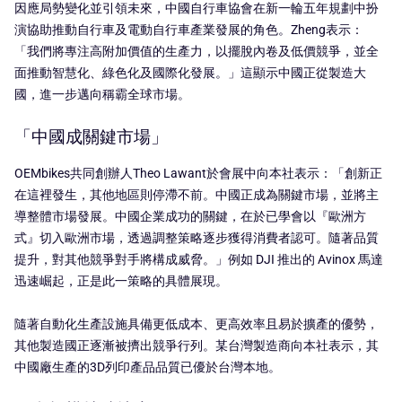
因應局勢變化並引領未來，中國自行車協會在新一輪五年規劃中扮
演協助推動自行車及電動自行車產業發展的角色。Zheng表示：
「我們將專注高附加價值的生產力，以擺脫內卷及低價競爭，並全
面推動智慧化、綠色化及國際化發展。」這顯示中國正從製造大
國，進一步邁向稱霸全球市場。
「中國成關鍵市場」
OEMbikes共同創辦人Theo Lawant於會展中向本社表示：「創新正
在這裡發生，其他地區則停滯不前。中國正成為關鍵市場，並將主
導整體市場發展。中國企業成功的關鍵，在於已學會以『歐洲方
式』切入歐洲市場，透過調整策略逐步獲得消費者認可。隨著品質
提升，對其他競爭對手將構成威脅。」例如 DJI 推出的 Avinox 馬達
迅速崛起，正是此一策略的具體展現。
隨著自動化生產設施具備更低成本、更高效率且易於擴產的優勢，
其他製造國正逐漸被擠出競爭行列。某台灣製造商向本社表示，其
中國廠生產的3D列印產品品質已優於台灣本地。