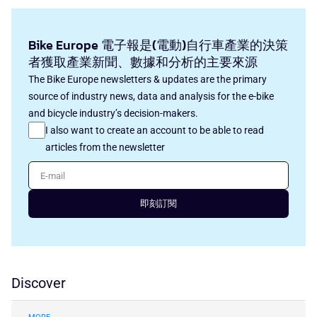
Bike Europe 電子報是(電動)自行車產業的決策
者獲取產業新聞、數據和分析的主要來源
The Bike Europe newsletters & updates are the primary
source of industry news, data and analysis for the e-bike
and bicycle industry’s decision-makers.
I also want to create an account to be able to read
articles from the newsletter
E-mail
即刻訂閱
Discover