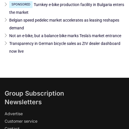
Turnkey e-bike production facility in Bulgaria enters
SPONSORED
the market
Belgian speed pedelec market accelerates as leasing reshapes
demand
Not an e-bike, but a balance bike marks Tesla's market entrance
Transparency in German bicycle sales as ZIV dealer dashboard
now live
Group Subscription
Newsletters
Advertise
Customer service
Contact