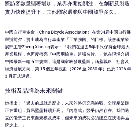
際訪客數量顯著增加，業界亦開始關注，在創新及製造
實力快速提升下，其他國家還能與中國競爭多久。
中國自行車協會（China Bicycle Association）在第34屆中國自行展
舉辦前夕，提出成為自行車產業「工業強國」的目標。該會產業發
展部主管Zheng Xiaoling表示：「我們在過去5年不只保持全球最大
產業規模，也再度擦亮『中國兩輪車』這張名片。」她在現場介紹
中國最新一輪五年規劃，這是國家級發展藍圖，涵蓋戰略、社會及
經濟發展方向，第 15 個五年規劃（2026 至 2030 年）已於 2026 年
3 月正式通過。
技術及品牌為未來關鍵
她指出：「過去的成就是歷史，未來的路仍充滿挑戰。全球產業鏈
正在重組，貿易壁壘持續升高，『內卷式』競爭仍然存在。我們過
去的優勢主要來自規模及成本，但未來的成功必須建立在技術與品
牌之上。」