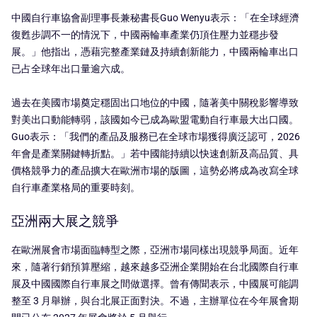
中國自行車協會副理事長兼秘書長Guo Wenyu表示：「在全球經濟
復甦步調不一的情況下，中國兩輪車產業仍頂住壓力並穩步發
展。」他指出，憑藉完整產業鏈及持續創新能力，中國兩輪車出口
已占全球年出口量逾六成。
過去在美國市場奠定穩固出口地位的中國，隨著美中關稅影響導致
對美出口動能轉弱，該國如今已成為歐盟電動自行車最大出口國。
Guo表示：「我們的產品及服務已在全球市場獲得廣泛認可，2026
年會是產業關鍵轉折點。」若中國能持續以快速創新及高品質、具
價格競爭力的產品擴大在歐洲市場的版圖，這勢必將成為改寫全球
自行車產業格局的重要時刻。
亞洲兩大展之競爭
在歐洲展會市場面臨轉型之際，亞洲市場同樣出現競爭局面。近年
來，隨著行銷預算壓縮，越來越多亞洲企業開始在台北國際自行車
展及中國國際自行車展之間做選擇。曾有傳聞表示，中國展可能調
整至 3 月舉辦，與台北展正面對決。不過，主辦單位在今年展會期