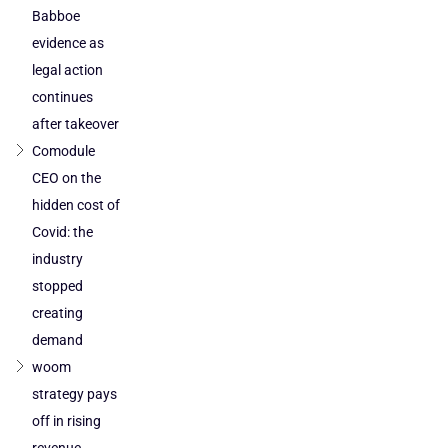
Babboe
evidence as
legal action
continues
after takeover
Comodule
CEO on the
hidden cost of
Covid: the
industry
stopped
creating
demand
woom
strategy pays
off in rising
revenue