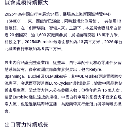
展會規模持續擴大
2026年為中國自行車展第34屆，展場為上海新國際博覽中心
（SNIEC），東、西館皆已滿館，同時新增北側展館，一共使用13
個展館。在「創新驅動、智領未來」主題下，本屆展會吸引來自超
過 20 個國家、逾 1,600 家廠商參展，展場面積突破 16 萬平方米。
相較之下，2025年Eurobike展場面積約為 13 萬平方米，2026 年台
北國際自行車展約為 8 萬平方米。
展出內容涵蓋完整產業鏈，從整車、自行車配件到核心零組件及智
慧系統皆有。多家歐洲供應商亦參與展出，包含Retyre、
Spanninga、Buchel 及OEMBikes等，其中OEM Bikes更設置國際交
流專區。突尼西亞製造商Euro-Cycles也到場參展，協助中國品牌貼
近市場生產。雖然官方尚未公布參觀人數，但往年約為 15 萬人次，
這是Eurobike 難以達成的規模。中國自行車展的影響力不僅來自現
場人流，也透過展場即時直播，為廠商帶來行銷潛力與即時曝光機
會。
出口實力持續成長