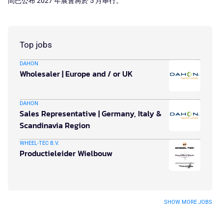
間已公布 2027 年展會將於 5 月舉行。
Top jobs
DAHON
Wholesaler | Europe and / or UK
DAHON
Sales Representative | Germany, Italy &
Scandinavia Region
WHEEL-TEC B.V.
Productieleider Wielbouw
SHOW MORE JOBS