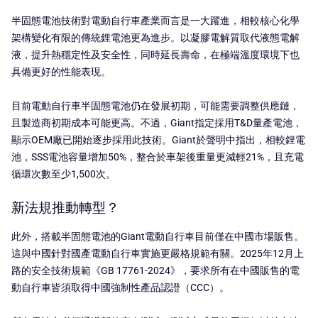
半固態電池技術對電動自行車產業而言是一大躍進，相較核心化學
架構變化有限的傳統鋰電池更為進步。以凝膠電解質取代液態電解
液，提升熱穩定性及安全性，同時延長壽命，在極端溫度環境下也
具備更好的性能表現。
目前電動自行車半固態電池仍在發展初期，可能需要調整供應鏈，
且製造商初期成本可能更高。不過，Giant指定採用T&D量產電池，
顯示OEM廠已開始逐步採用此技術。Giant於聲明中指出，相較鋰電
池，SSS電池容量增加50%，整合於車架後重量更減輕21%，且充電
循環次數至少1,500次。
新法規推動轉型？
此外，搭載半固態電池的Giant電動自行車目前僅在中國市場販售。
這與中國針對國產電動自行車實施更嚴格規範有關。2025年12月上
路的安全技術規範《GB 17761-2024》，要求所有在中國販售的電
動自行車皆須取得中國強制性產品認證（CCC）。