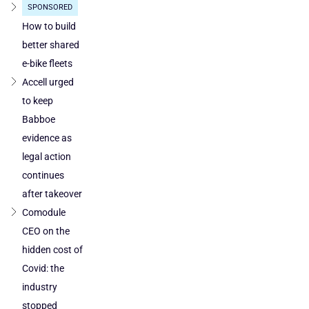
SPONSORED
How to build
better shared
e-bike fleets
Accell urged
to keep
Babboe
evidence as
legal action
continues
after takeover
Comodule
CEO on the
hidden cost of
Covid: the
industry
stopped