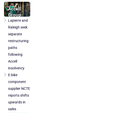
stabilises
while local
Accell
component
Group
production
takeover
Lapierre and
loses
by
Raleigh seek
ground
DuTech
separate
also
restructuring
cleared
paths
in
following
Poland
Accell
and
Austria
insolvency
E-bike
component
supplier NCTE
reports shifts
upwards in
sales