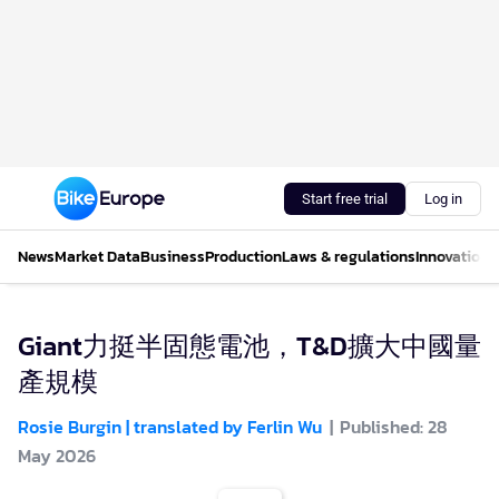
Start free trial
Log in
News
Market Data
Business
Production
Laws & regulations
Innovations
Giant力挺半固態電池，T&D擴大中國量
產規模
Rosie Burgin | translated by Ferlin Wu
Published: 28
May 2026