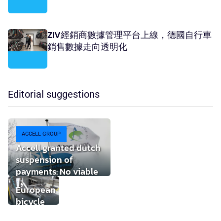
ZIV經銷商數據管理平台上線，德國自行車
銷售數據走向透明化
Editorial suggestions
ACCELL GROUP
Accell granted dutch
suspension of
payments: No viable
buyer found
European
bicycle
market