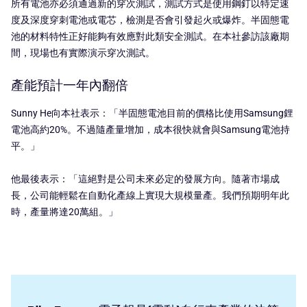
所有電池亦必須通過新的穿次測試，測試方式是使用鋼釘以特定速
度及深度穿刺電池或電芯，檢測是否會引發起火或爆炸。半固態電
池的材料特性正好能夠有效應對此類安全測試。在本社參訪該廠期
間，現場也有實際演示穿次測試。
產能預計一年內翻倍
Sunny He向本社表示：「半固態電池目前的價格比使用Samsung鋰
電池高約20%。不過隨產量增加，成本很快就會與Samsung電池持
平。」
他最後表示：「這絕對是公司未來必定的發展方向。隨著市場成
長，公司能輕鬆在自動化產線上實現大規模量產。我們預期明年此
時，產量將達20萬組。」