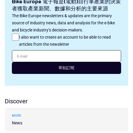
Bike Europe 電子報是(電動)自行車產業的決策
者獲取產業新聞、數據和分析的主要來源
The Bike Europe newsletters & updates are the primary
source of industry news, data and analysis for the e-bike
and bicycle industry’s decision-makers.
I also want to create an account to be able to read
articles from the newsletter
E-mail
即刻訂閱
Discover
MORE
News