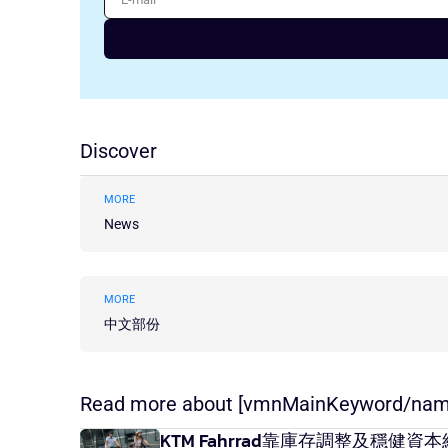
Discover
MORE
News
MORE
中文部份
Read more about [vmnMainKeyword/nam
KTM Fahrrad靠庫存調整及穩健