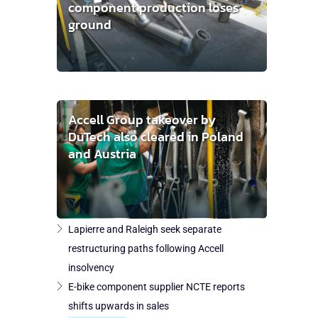
component production loses
ground
Accell Group takeover by
DuTech also cleared in Poland
and Austria
Lapierre and Raleigh seek separate
restructuring paths following Accell
insolvency
E-bike component supplier NCTE reports
shifts upwards in sales