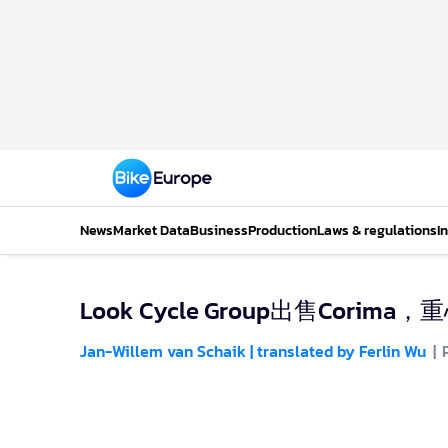
News
Market Data
Business
Production
Laws & regulations
I
Look Cycle Group出售Cori
Jan-Willem van Schaik | translated by Ferlin Wu