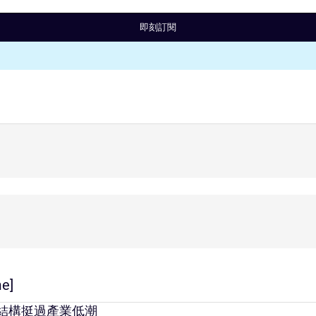
即刻訂閱
e]
資本結構挺過產業低潮