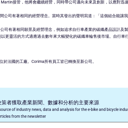
Jean Martin接管，他將會繼續經營，同時帶公司邁向未來及創新，以應
的一步，因為兩間公司有著相同的經營理念。當時其發出的聲明寫道：「這個組合
8年，對公司有著相同願景及經營理念，例如追求自行車產業的碳纖產品設計及
ma能以更靈活的方式適應過去數年來大幅變化的碳纖車輪售後市場。自行車行業不
和位於法國的工廠。Corima所有員工皆已轉換至新公司。
車產業的決策者獲取產業新聞、數據和分析的主要來源
ource of industry news, data and analysis for the e-bike and bicycle indu
rticles from the newsletter