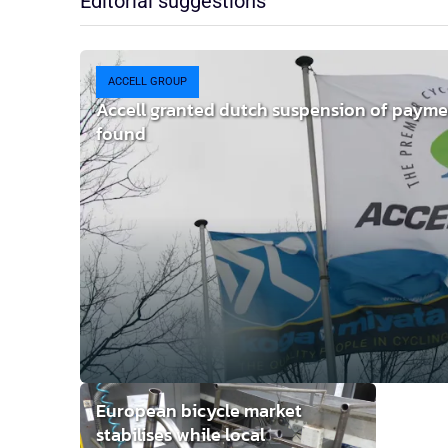
Editorial suggestions
ACCELL GROUP
Accell granted dutch suspension of paymen
found
European bicycle market
stabilises while local