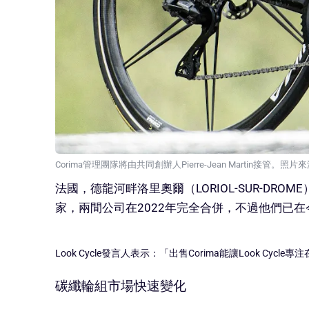
Corima管理團隊將由共同創辦人Pierre-Jean Martin接管。照片來
法國，德龍河畔洛里奧爾（LORIOL-SUR-DROME）－
家，兩間公司在2022年完全合併，不過他們已在
Look Cycle發言人表示：「出售Corima能讓Look
碳纖輪組市場快速變化