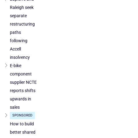
loses
by
Raleigh seek
ground
DuTech
separate
also
restructuring
cleared
paths
in
following
Poland
Accell
and
Austria
insolvency
E-bike
component
supplier NCTE
reports shifts
upwards in
sales
SPONSORED
How to build
better shared