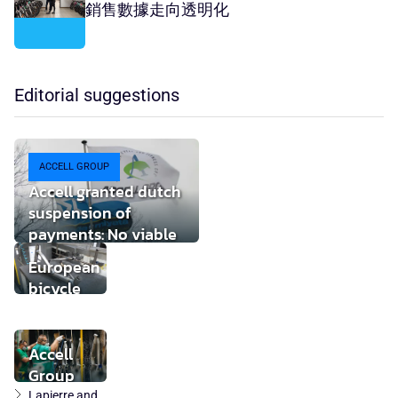
銷售數據走向透明化
Editorial suggestions
ACCELL GROUP
Accell granted dutch
suspension of
payments: No viable
buyer found
European
bicycle
market
stabilises
while local
Accell
component
Group
production
takeover
Lapierre and