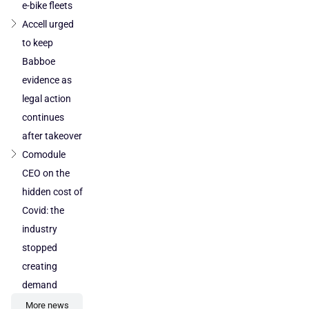
e-bike fleets
Accell urged
to keep
Babboe
evidence as
legal action
continues
after takeover
Comodule
CEO on the
hidden cost of
Covid: the
industry
stopped
creating
demand
More news