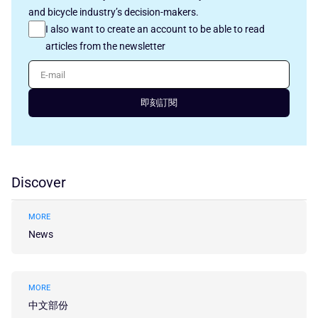
and bicycle industry’s decision-makers.
I also want to create an account to be able to read
articles from the newsletter
E-mail
即刻訂閱
Discover
MORE
News
MORE
中文部份