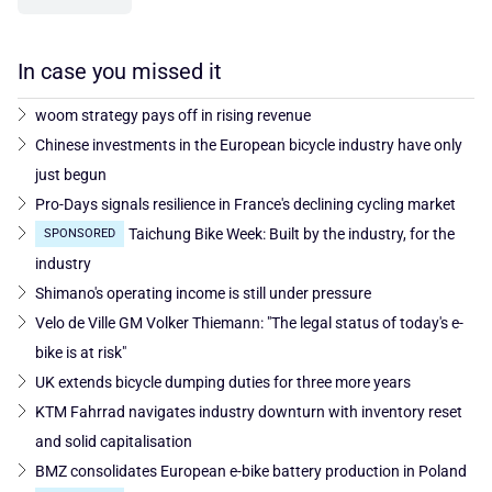
In case you missed it
woom strategy pays off in rising revenue
Chinese investments in the European bicycle industry have only
just begun
Pro-Days signals resilience in France's declining cycling market
Taichung Bike Week: Built by the industry, for the
SPONSORED
industry
Shimano's operating income is still under pressure
Velo de Ville GM Volker Thiemann: "The legal status of today's e-
bike is at risk"
UK extends bicycle dumping duties for three more years
KTM Fahrrad navigates industry downturn with inventory reset
and solid capitalisation
BMZ consolidates European e-bike battery production in Poland