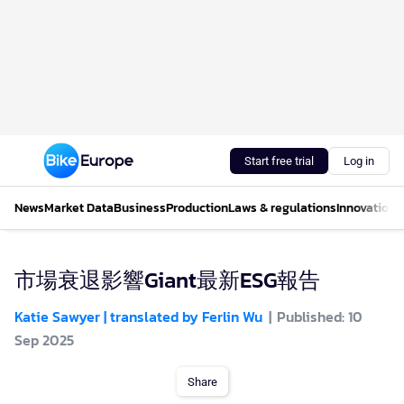
Start free trial
Log in
News
Market Data
Business
Production
Laws & regulations
Innovations
市場衰退影響Giant最新ESG報告
Katie Sawyer | translated by Ferlin Wu
Published: 10
Sep 2025
Share