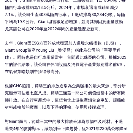
2021年，Giant生產606萬輛自行車，工廠碳排達112,180公噸，每
輛自行車碳排約為18.5公斤。2024年，市場衰退造成銷量減少
7.1%，該公司生產403萬輛自行車，工廠碳排為80,234公噸，每輛
平均為19.9公斤。Giant坦言碳足跡增加，並將其歸因於產量波動，
尤其該公司在2020年至2022年間的產量達歷史新高。
去年，Giant因ESG方面的成就獲選加入道瓊永續指數（DJSI），
Giant Group董座Young Liu（劉湧昌）稱此為公司的「重要里程
碑」。同時也是自行車產業當中，首間獲此殊榮的公司。根據2023
年的評估結果，該公司在休閒設備及消費電子產業類別排名前6%，
在氣候策略類別中獲得最高分。
根據GHG協議，範疇三的排放通常為企業碳排的最大來源，部分研
究顯示可佔達七至八成。範疇三涵蓋一間公司價值鏈當中的所有間
接排放。在自行車產業中，這些包含上游生產鋁合金車架、碳纖維
材料或輪胎的廠商，以及下游的運輸、使用與後端處理。
對Giant而言，範疇三當中的最大排放來源為原物料及耗材。不過，
過去4年的數據顯示，該類別呈下降趨勢，從2021年230萬公噸降至