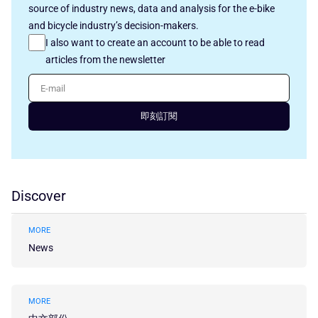
source of industry news, data and analysis for the e-bike
and bicycle industry’s decision-makers.
I also want to create an account to be able to read
articles from the newsletter
E-mail
即刻訂閱
Discover
MORE
News
MORE