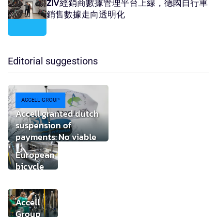
ZIV經銷商數據管理平台上線，德國自行車
銷售數據走向透明化
Editorial suggestions
ACCELL GROUP
Accell granted dutch
suspension of
payments: No viable
buyer found
European
bicycle
market
stabilises
while local
Accell
component
Group