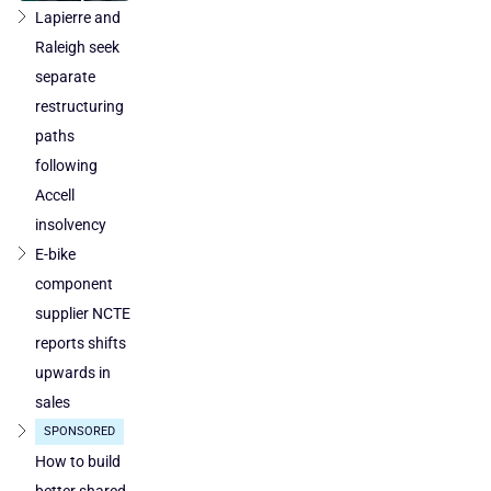
production
takeover
Lapierre and
loses
by
Raleigh seek
ground
DuTech
separate
also
restructuring
cleared
paths
in
following
Poland
Accell
and
Austria
insolvency
E-bike
component
supplier NCTE
reports shifts
upwards in
sales
SPONSORED
How to build
better shared