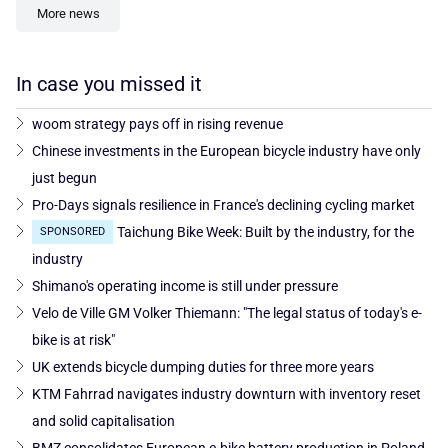
More news
In case you missed it
woom strategy pays off in rising revenue
Chinese investments in the European bicycle industry have only
just begun
Pro-Days signals resilience in France's declining cycling market
Taichung Bike Week: Built by the industry, for the
SPONSORED
industry
Shimano's operating income is still under pressure
Velo de Ville GM Volker Thiemann: "The legal status of today's e-
bike is at risk"
UK extends bicycle dumping duties for three more years
KTM Fahrrad navigates industry downturn with inventory reset
and solid capitalisation
BMZ consolidates European e-bike battery production in Poland