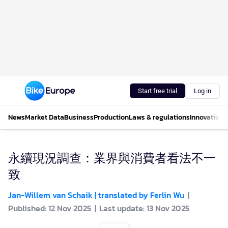
Start free trial
Log in
News
Market Data
Business
Production
Laws & regulations
Innovations
永續現況調查：業界與消費者看法不一
致
Jan-Willem van Schaik | translated by Ferlin Wu
Published: 12 Nov 2025
Last update: 13 Nov 2025