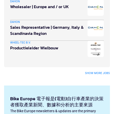
DAHON
Wholesaler | Europe and / or UK
DAHON
Sales Representative | Germany, Italy &
Scandinavia Region
WHEEL-TEC B.V.
Productieleider Wielbouw
SHOW MORE JOBS
Bike Europe 電子報是(電動)自行車產業的決策
者獲取產業新聞、數據和分析的主要來源
The Bike Europe newsletters & updates are the primary