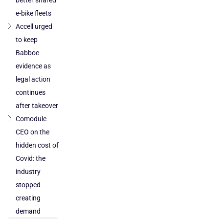
e-bike fleets
Accell urged
to keep
Babboe
evidence as
legal action
continues
after takeover
Comodule
CEO on the
hidden cost of
Covid: the
industry
stopped
creating
demand