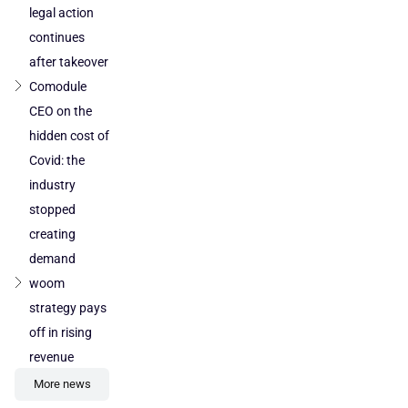
legal action
continues
after takeover
Comodule
CEO on the
hidden cost of
Covid: the
industry
stopped
creating
demand
woom
strategy pays
off in rising
revenue
More news