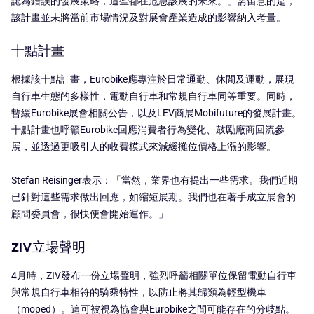
認為錯誤的發展策略，這些都在危急該展的未來。」需留意的是，
該計畫並未將當前市場情況及對展會產業造成的影響納入考量。
十點計畫
根據該十點計畫，Eurobike應專注於日常通勤、休閒及運動，展現
自行車生態的多樣性，電動自行車和常規自行車同等重要。同時，
暫緩Eurobike展會相關公告，以及LEV商展Mobifuture的發展計畫。
十點計畫也呼籲Eurobike回應消費者行為變化、鼓勵廠商回流參
展，並透過更吸引人的收費模式來減緩攤位價格上漲的影響。
Stefan Reisinger表示：「當然，業界也有提出一些需求。我們近期
已針對這些需求做出回應，如縮短展期。我們也在著手成立展會的
顧問委員會，很快便會開始運作。」
ZIV立場聲明
4月時，ZIV發布一份立場聲明，強烈呼籲相關單位保留電動自行車
與常規自行車相符的騎乘特性，以防止將其歸類為輕型機車
（moped）。這可被視為協會與Eurobike之間可能存在的分歧點。