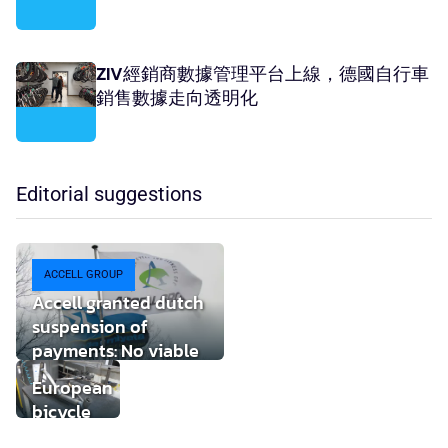
ZIV經銷商數據管理平台上線，德國自行車
銷售數據走向透明化
Editorial suggestions
ACCELL GROUP
Accell granted dutch
suspension of
payments: No viable
buyer found
European
bicycle
market