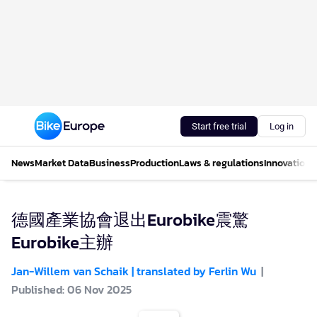
Start free trial
Log in
News
Market Data
Business
Production
Laws & regulations
Innovations
德國產業協會退出Eurobike震驚
Eurobike主辦
Jan-Willem van Schaik | translated by Ferlin Wu
Published: 06 Nov 2025