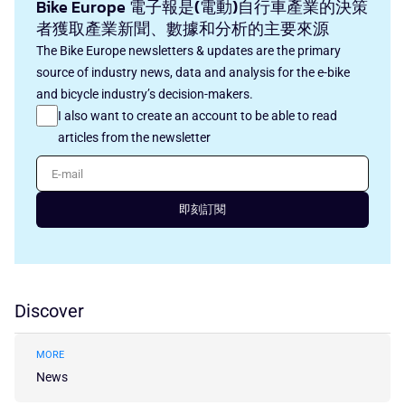
Bike Europe 電子報是(電動)自行車產業的決策
者獲取產業新聞、數據和分析的主要來源
The Bike Europe newsletters & updates are the primary
source of industry news, data and analysis for the e-bike
and bicycle industry’s decision-makers.
I also want to create an account to be able to read
articles from the newsletter
E-mail
即刻訂閱
Discover
MORE
News