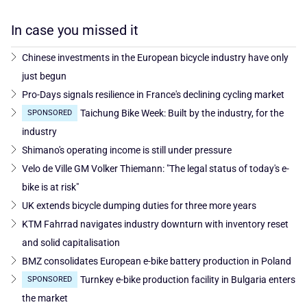
In case you missed it
Chinese investments in the European bicycle industry have only
just begun
Pro-Days signals resilience in France's declining cycling market
Taichung Bike Week: Built by the industry, for the
SPONSORED
industry
Shimano's operating income is still under pressure
Velo de Ville GM Volker Thiemann: "The legal status of today's e-
bike is at risk"
UK extends bicycle dumping duties for three more years
KTM Fahrrad navigates industry downturn with inventory reset
and solid capitalisation
BMZ consolidates European e-bike battery production in Poland
Turnkey e-bike production facility in Bulgaria enters
SPONSORED
the market