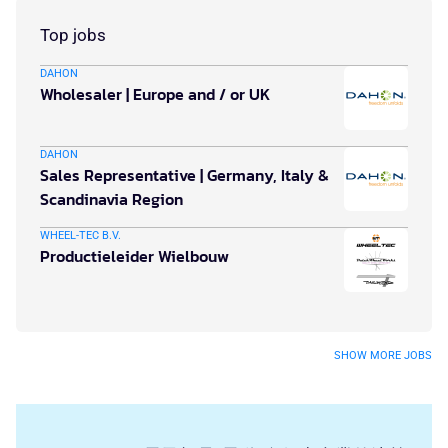
Top jobs
DAHON
Wholesaler | Europe and / or UK
DAHON
Sales Representative | Germany, Italy &
Scandinavia Region
WHEEL-TEC B.V.
Productieleider Wielbouw
SHOW MORE JOBS