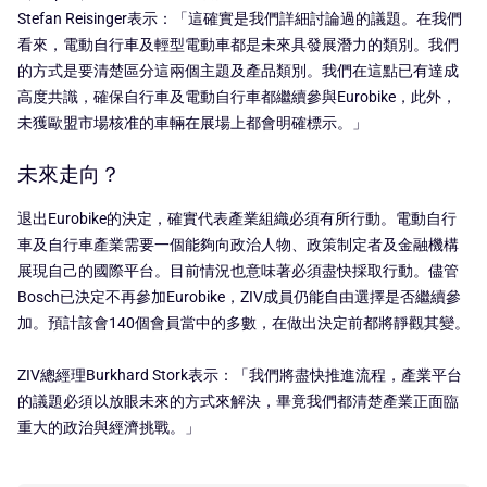
Stefan Reisinger表示：「這確實是我們詳細討論過的議題。在我們
看來，電動自行車及輕型電動車都是未來具發展潛力的類別。我們
的方式是要清楚區分這兩個主題及產品類別。我們在這點已有達成
高度共識，確保自行車及電動自行車都繼續參與Eurobike，此外，
未獲歐盟市場核准的車輛在展場上都會明確標示。」
未來走向？
退出Eurobike的決定，確實代表產業組織必須有所行動。電動自行
車及自行車產業需要一個能夠向政治人物、政策制定者及金融機構
展現自己的國際平台。目前情況也意味著必須盡快採取行動。儘管
Bosch已決定不再參加Eurobike，ZIV成員仍能自由選擇是否繼續參
加。預計該會140個會員當中的多數，在做出決定前都將靜觀其變。
ZIV總經理Burkhard Stork表示：「我們將盡快推進流程，產業平台
的議題必須以放眼未來的方式來解決，畢竟我們都清楚產業正面臨
重大的政治與經濟挑戰。」